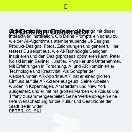
AI Design Generator
Entdecke das Neueste im Bereich AI-Design mit dieser
interaktiven Installation. Gib Deine Prompts ein schau zu,
wie der AI-Algorithmus atemberaubende UI-Designs,
Produkt-Designs, Fotos, Zeichnungen und generiert. Hier
testest Du selbst aus, wie AI-Technologie Designer
inspirieren und den Designprozess optimieren kann. Peter
Kolski ist ein Berliner Künstler, Physiker und Unternehmer.
Mit Erfahrungen in Forschung, AI und AR kombiniert er
Technologie und Kreativität. Als Schöpfer der
weltberühmten AR-App ‘MauAR’ hat er einen großen
Einfluss auf die AR-Szene ausgeübt. Seine Arbeiten
wurden in Kopenhagen, Amsterdam und New York
ausgestellt, und er hat mit großen Marken wie Adidas und
Tiffany zusammengearbeitet. Seine Werke spiegeln eine
tiefe Wertschätzung für die Kultur und Geschichte der
Stadt Berlin wider
PETER KOLSKI