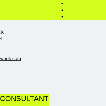
EK
H
gnweek.com
 CONSULTANT