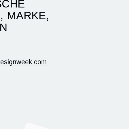
SCHE
, MARKE,
ON
designweek.com