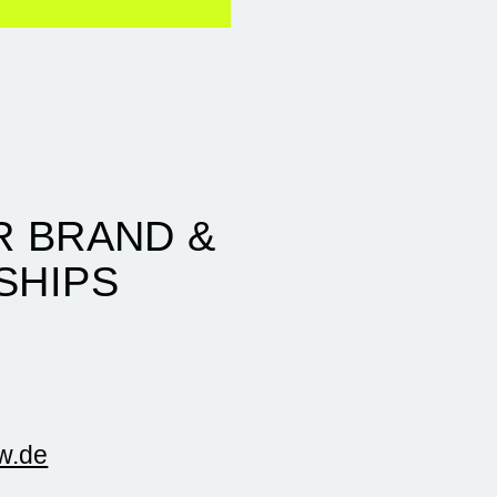
R BRAND &
SHIPS
w.de