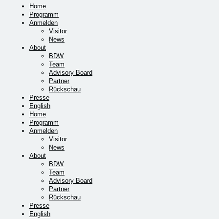
Home
Programm
Anmelden
Visitor
News
About
BDW
Team
Advisory Board
Partner
Rückschau
Presse
English
Home
Programm
Anmelden
Visitor
News
About
BDW
Team
Advisory Board
Partner
Rückschau
Presse
English