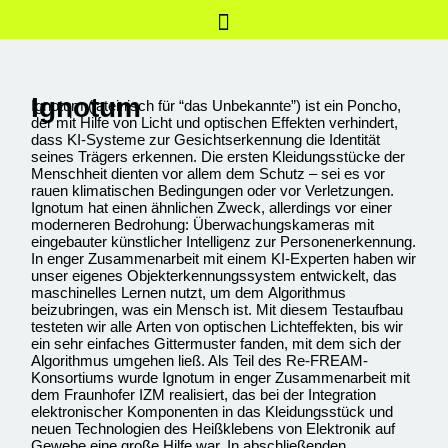
Ignotum
Ignotum (lateinisch für “das Unbekannte”) ist ein Poncho,
der mit Hilfe von Licht und optischen Effekten verhindert,
dass KI-Systeme zur Gesichtserkennung die Identität
seines Trägers erkennen. Die ersten Kleidungsstücke der
Menschheit dienten vor allem dem Schutz – sei es vor
rauen klimatischen Bedingungen oder vor Verletzungen.
Ignotum hat einen ähnlichen Zweck, allerdings vor einer
moderneren Bedrohung: Überwachungskameras mit
eingebauter künstlicher Intelligenz zur Personenerkennung.
In enger Zusammenarbeit mit einem KI-Experten haben wir
unser eigenes Objekterkennungssystem entwickelt, das
maschinelles Lernen nutzt, um dem Algorithmus
beizubringen, was ein Mensch ist. Mit diesem Testaufbau
testeten wir alle Arten von optischen Lichteffekten, bis wir
ein sehr einfaches Gittermuster fanden, mit dem sich der
Algorithmus umgehen ließ. Als Teil des Re-FREAM-
Konsortiums wurde Ignotum in enger Zusammenarbeit mit
dem Fraunhofer IZM realisiert, das bei der Integration
elektronischer Komponenten in das Kleidungsstück und
neuen Technologien des Heißklebens von Elektronik auf
Gewebe eine große Hilfe war. In abschließenden