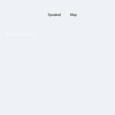
Speaker
Map
28.05. all over Berlin