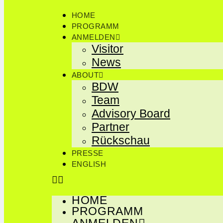
HOME
EUNIC
Zum
PROGRAMM
Inhalt
ANMELDEN
springen
Visitor
News
ABOUT
BDW
Team
Advisory Board
Partner
Rückschau
PRESSE
ENGLISH
HOME
PROGRAMM
ANMELDEN