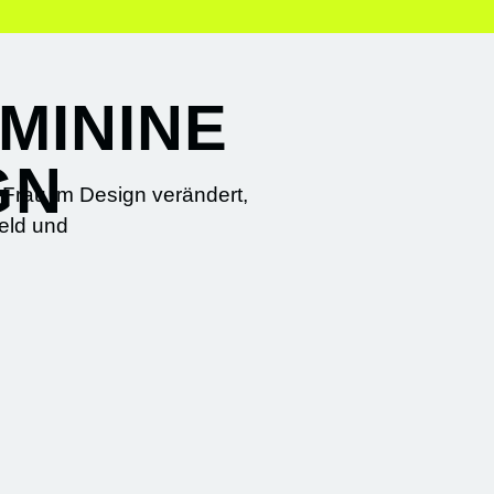
MININE
GN
r Frau im Design verändert,
eld und