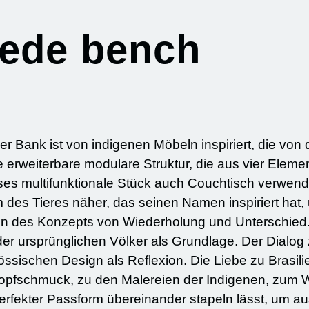
pede bench
 Bank ist von indigenen Möbeln inspiriert, die von d
 erweiterbare modulare Struktur, die aus vier Elemen
ses multifunktionale Stück auch Couchtisch verwend
des Tieres näher, das seinen Namen inspiriert hat,
onzepts von Wiederholung und Unterschied. Über das Studio Die Feie
der ursprünglichen Völker als Grundlage. Der Dialo
eflexion. Die Liebe zu Brasilien, seinem Lächeln und
opfschmuck, zu den Malereien der Indigenen, zum 
perfekter Passform übereinander stapeln lässt, um