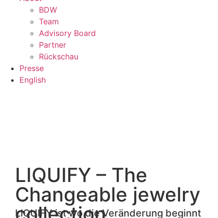
BDW
Team
Advisory Board
Partner
Rückschau
Presse
English
LIQUIFY – The
Changeable jewelry
collection
LIQUIFY ist wo die Veränderung beginnt