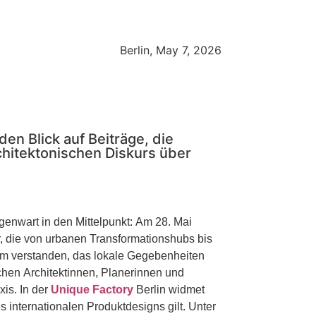
Berlin, May 7, 2026
en Blick auf Beiträge, die
chitektonischen Diskurs über
egenwart in den Mittelpunkt: Am 28. Mai
or, die von urbanen Transformationshubs bis
tem verstanden, das lokale Gegebenheiten
chen Architektinnen, Planerinnen und
Fachpublikum und richtet sich gezielt an ein professionelles Netzwerk aus der Architektur- und Planungspraxis. In der
Unique Factory
Berlin widmet
 internationalen Produktdesigns gilt. Unter