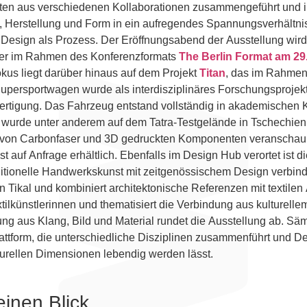
ten aus verschiedenen Kollaborationen zusammengeführt und in
l, Herstellung und Form in ein aufregendes Spannungsverhältnis
t Design als Prozess. Der Eröffnungsabend der Ausstellung wir
ster im Rahmen des Konferenzformats
The Berlin Format am 29.
kus liegt darüber hinaus auf dem Projekt
Titan
, das im Rahmen
e Supersportwagen wurde als interdisziplinäres Forschungsprojekt
ertigung. Das Fahrzeug entstand vollständig in akademischen 
 wurde unter anderem auf dem Tatra-Testgelände in Tschechien 
ung von Carbonfaser und 3D gedruckten Komponenten veranscha
ineinandergreifen. Bildmaterial zum Projekt ist auf Anfrage erhältlich. Ebenfalls im Desig
aditionelle Handwerkskunst mit zeitgenössischem Design verbin
 von Tikal und kombiniert architektonische Referenzen mit textile
lkünstlerinnen und thematisiert die Verbindung aus kulturellem 
ild und Material rundet die Ausstellung ab. Sämtliche ausgewählten Programmpunkte
attform, die unterschiedliche Disziplinen zusammenführt und Des
gesellschaftlichen, technologischen und kulturellen Dimensionen lebendig werden lässt.
inen Blick