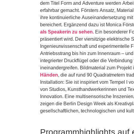
dem Titel Form and Adventure werden Arbei
erfahrbar gemacht. Försters Ansatz, Materia
ihre kontinuierliche Auseinandersetzung mi
bereichert. Ergänzend dazu ist Monica För
als Speakerin zu sehen.
Ein besonderer Fo
präsentiert wird. Der viersitzige elektrisch
Ingenieurwissenschaft und experimentelle F
Antriebsstrang bis hin zum Innenraum – und
integrierter Druckflügel oder die Verbind
Händen
, die auf rund 90 Quadratmetern tr
Installation: Sie ist inspiriert vom Tempel I
von Studios, Kunsthandwerkerinnen und Texti
Innovation. Eine multisensorische Inszenierung aus Klang, B
zeigen die Berlin Design Week als Kreativpl
Programmhighlights auf e