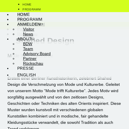
HOME
PROGRAMM
Visitor
BDW
HOME
ANMELDEN
News
Team
PROGRAMM
ABOUT
Advisory Board
ANMELDEN
PRESSE
Partner
Visitor
ENGLISH
Rückschau
News
Shahed Design
ABOUT
BDW
Team
Advisory Board
Mode trifft Kulturerbe
Partner
Rückschau
PRESSE
ENGLISH
Erstellt einer Berliner Kunsthistorikerin, zelebriert Shahed
Design die Verschmelzung von Mode und Kulturerbe. Geleitet
von unserem Motto “Mode trifft Kulturerbe”. Jedes Motiv wird
sorgfältig ausgewählt und von den zeitlosen Designs,
Geschichten oder Techniken des alten Orients inspiriert. Diese
Muster wurden kunstvoll mit verschiedenen globalen
Kunststilen kombiniert und in modische, fair gehandelte
Kleidungsstücke verwandelt, die sowohl Tradition als auch
Trend verkörpern.