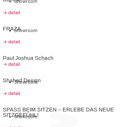
Showroom
→ detail
FRAZA.
Showroom
→ detail
Paul Joshua Schach
→ detail
Shahed Design
Showroom
→ detail
SPASS BEIM SITZEN – ERLEBE DAS NEUE
SITZGEFÜHL!
Showroom