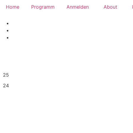
Home
Programm
Anmelden
About
25
24