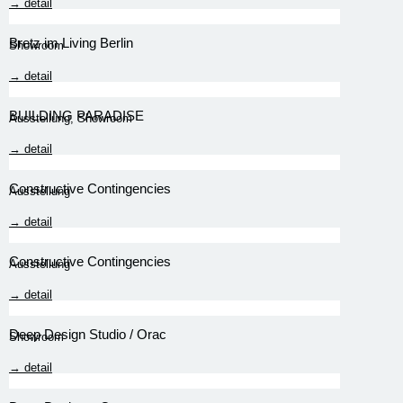
→ detail
Bretz im Living Berlin
Showroom
→ detail
BUILDING PARADISE
Ausstellung
,
Showroom
→ detail
Constructive Contingencies
Ausstellung
→ detail
Constructive Contingencies
Ausstellung
→ detail
Deep Design Studio / Orac
Showroom
→ detail