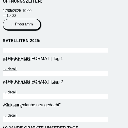
ÖFFNUNGSZEITEN:
17/05/2025 10:00
—19:00
← Programm
SATELLITEN 2025:​
_THE BERLIN FORMAT | Tag 1
Konferenz
,
Talks
→ detail
_THE BERLIN FORMAT | Tag 2
Konferenz
,
Meet and Greet
,
Talks
→ detail
„Kleingartenlaube neu gedacht”
Ausstellung
→ detail
10 JAHRE OBJEKTE UNSERER TAGE