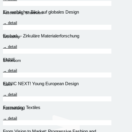
Ein weiblicher Blick auf globales Design
Ausstellung
,
Showroom
→ detail
Embark – Zirkuläre Materialerforschung
Workshop
→ detail
ENNE
Showroom
→ detail
EUNIC NEXT! Young European Design
Talks
→ detail
Fermenting Textiles
Ausstellung
→ detail
From Vision to Market: Progressive Fashion and