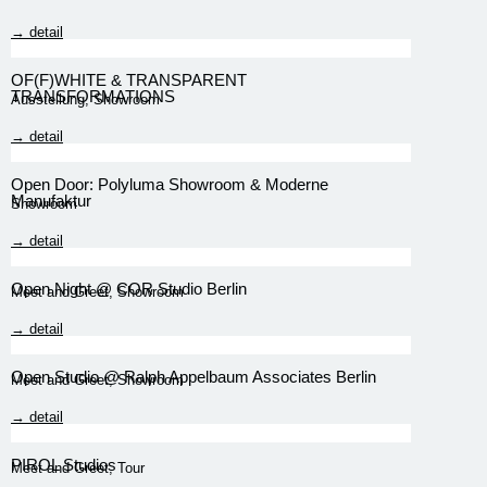
→ detail
OF(F)WHITE & TRANSPARENT
TRANSFORMATIONS
Ausstellung
,
Showroom
→ detail
Open Door: Polyluma Showroom & Moderne
Manufaktur
Showroom
→ detail
Open Night @ COR Studio Berlin
Meet and Greet
,
Showroom
→ detail
Open Studio @ Ralph Appelbaum Associates Berlin
Meet and Greet
,
Showroom
→ detail
PIROL Studios
Meet and Greet
,
Tour