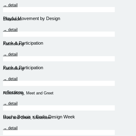
→ detail
Playful Movement by Design
Showroom
→ detail
Punk & Participation
Ausstellung
→ detail
Punk & Participation
Ausstellung
→ detail
reflections
Ausstellung
,
Meet and Greet
→ detail
Roche Bobois x Berlin Design Week
Meet and Greet
,
Showroom
→ detail