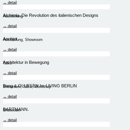
→ detail
Alchimia. Die Revolution des italienischen Designs
Ausstellung
→ detail
Anobjct
Ausstellung
,
Showroom
→ detail
Architektur in Bewegung
Talks
→ detail
Bang & OLUFSEN Im LIVING BERLIN
Showroom
,
Talks
,
Workshop
→ detail
BARTMANN.
Showroom
→ detail