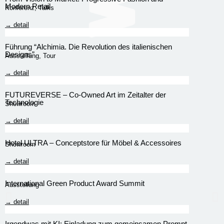
Modern Retail
Konferenz
,
Talks
→ detail
Führung “Alchimia. Die Revolution des italienischen
Designs”
Ausstellung
,
Tour
→ detail
FUTUREVERSE – Co-Owned Art im Zeitalter der
Technologie
Showroom
→ detail
Hotel ULTRA – Conceptstore für Möbel & Accessoires
Showroom
→ detail
International Green Product Award Summit
Ausstellung
→ detail
Irgendwas mit KI: Einladung zum gemeinsamen Prompt