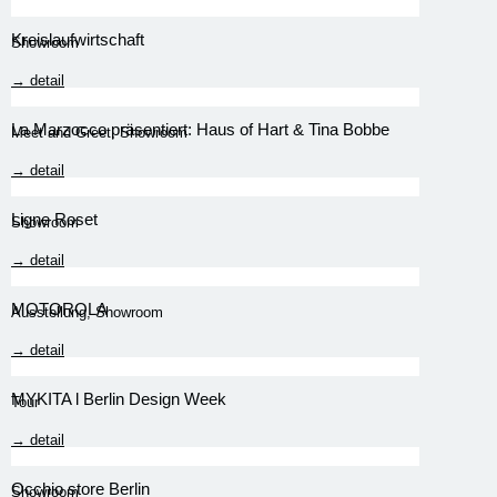
Kreislaufwirtschaft
Showroom
→ detail
La Marzocco präsentiert: Haus of Hart & Tina Bobbe
Meet and Greet
,
Showroom
→ detail
Ligne Roset
Showroom
→ detail
MOTOROLA
Ausstellung
,
Showroom
→ detail
MYKITA l Berlin Design Week
Tour
→ detail
Occhio store Berlin
Showroom