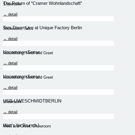
The Return of “Cramer Wohnlandschaft”
Showroom
→ detail
Tom Dixon Live at Unique Factory Berlin
Showroom
,
Talks
→ detail
Uncommon Sense
Ausstellung
,
Meet and Greet
→ detail
Uncommon Sense
Ausstellung
,
Meet and Greet
→ detail
USB-UWESCHMIDTBERLIN
Showroom
→ detail
Watt’s for Brunch !
Meet and Greet
,
Showroom