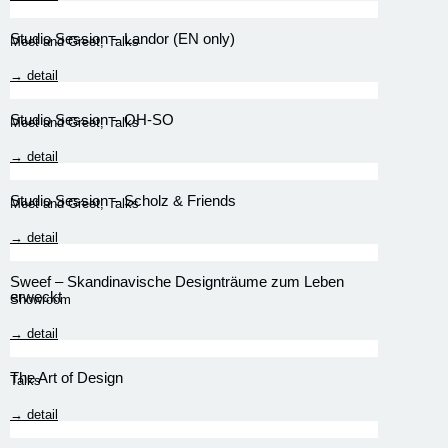
Studio Session – Landor (EN only)
Meet and Greet
,
Talks
→ detail
Studio Session – OH-SO
Meet and Greet
,
Talks
→ detail
Studio Session – Scholz & Friends
Meet and Greet
,
Talks
→ detail
Sweef – Skandinavische Designträume zum Leben
erweckt
Showroom
→ detail
The Art of Design
Talks
→ detail