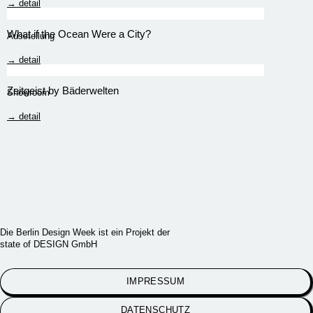
→ detail
What if the Ocean Were a City?
Ausstellung
→ detail
Zeitgeist by Bäderwelten
Showroom
→ detail
Die Berlin Design Week ist ein Projekt der
state of DESIGN GmbH
IMPRESSUM
DATENSCHUTZ