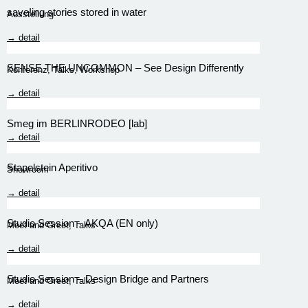
save!ing stories stored in water
Ausstellung
→ detail
SENSE THE UNCOMMON – See Design Differently
Konferenz
,
Talks
,
Workshop
→ detail
Smeg im BERLINRODEO [lab]
→ detail
Stapelstein Aperitivo
Showroom
→ detail
Studio Session – AKQA (EN only)
Meet and Greet
,
Talks
→ detail
Studio Session – Design Bridge and Partners
Meet and Greet
,
Talks
→ detail