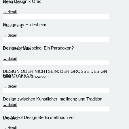
Deep Design x Orac
Workshop
→ detail
Design aus Hildesheim
Ausstellung
→ detail
Design for Wellbeing: Ein Paradoxon?
Konferenz
,
Talks
→ detail
DESIGN ODER NICHTSEIN: DER GROSSE DESIGN
BINGO ABEND.
Meet and Greet
,
Showroom
→ detail
Design zwischen Künstlicher Intelligenz und Tradition
→ detail
Die Mall of Design Berlin stellt sich vor
Showroom
→ detail