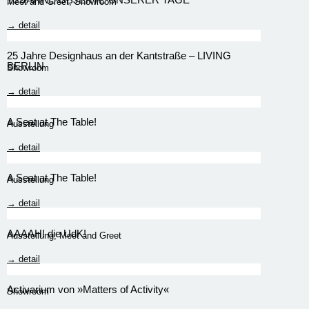
Meet and Greet
,
Showroom
→ detail
25 Jahre Designhaus an der Kantstraße – LIVING
BERLIN
Showroom
→ detail
A Seat at The Table!
Ausstellung
→ detail
A Seat at The Table!
Ausstellung
→ detail
AAAAH! die UdK!
Ausstellung
,
Meet and Greet
→ detail
Activarium von »Matters of Activity«
Showroom