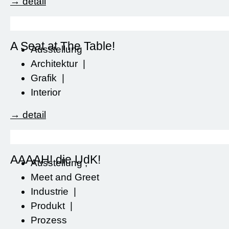
→ detail
A Seat at The Table!
Ausstellung
Architektur
|
Grafik
|
Interior
→ detail
AAAAH! die UdK!
Ausstellung
,
Meet and Greet
Industrie
|
Produkt
|
Prozess