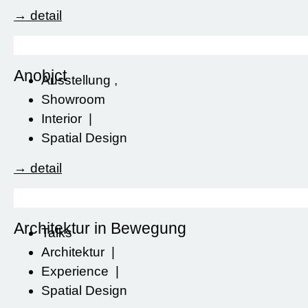
→ detail
Anobjct
Ausstellung
,
Showroom
Interior
|
Spatial Design
→ detail
Architektur in Bewegung
Talks
Architektur
|
Experience
|
Spatial Design