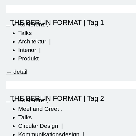
_THE BERLIN FORMAT | Tag 1
Konferenz
,
Talks
Architektur
|
Interior
|
Produkt
→ detail
_THE BERLIN FORMAT | Tag 2
Konferenz
,
Meet and Greet
,
Talks
Circular Design
|
Kommunikationsdesign
|