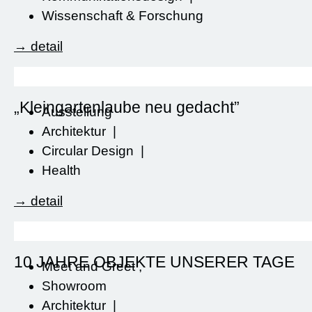
Wissenschaft & Forschung
→ detail
„Kleingartenlaube neu gedacht”
Ausstellung
Architektur
|
Circular Design
|
Health
→ detail
10 JAHRE OBJEKTE UNSERER TAGE
Meet and Greet
,
Showroom
Architektur
|