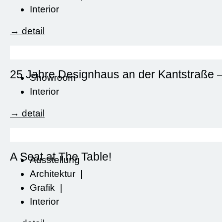
Interior
→ detail
25 Jahre Designhaus an der Kantstraße
Showroom
Interior
→ detail
A Seat at The Table!
Ausstellung
Architektur
|
Grafik
|
Interior