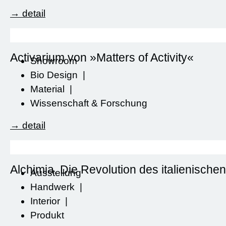
→ detail
Activarium von »Matters of Activity«
Showroom
Bio Design
|
Material
|
Wissenschaft & Forschung
→ detail
Alchimia. Die Revolution des italienische
Ausstellung
Handwerk
|
Interior
|
Produkt